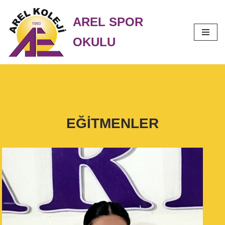
AREL SPOR
İçeriğe
OKULU
geç
EĞİTMENLER